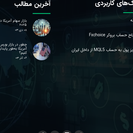
ک‌های کاربردی
آخرین مطالب
ه
بازار سهام آمریکا د
۲۰۲۵
۰۸ دی ۰۳
اح حساب بروکر Fxchoice
چطور در بازار بورس
آمریکا به‌طور پایدا
پول به حساب MQL5 از داخل ایران
کنیم؟
۰۶ آذر ۰۳